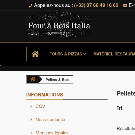
Appelez-nous au :
(+33) 07 68 49 16 62
E-
FOURS À PIZZAS
MATÉRIEL RESTAURA
Pellets & Bois
Pellet
INFORMATIONS
CGV
--
Tri
Nous contacter
Résultats
Mentions légales