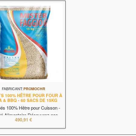
FABRICANT:
PROMOCHR
TS 100% HÊTRE POUR FOUR À
A & BBQ - 60 SACS DE 15KG
és 100% Hêtre pour Cuisson -
té Alimentaire Découvrez nos
490,91 €
lés 100% hêtre, spécialement
s pour un usage alimentaire.