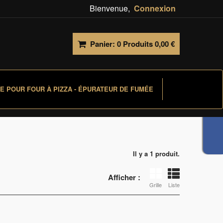
Bienvenue,
Connexion
Panier:
0
Produits
0,00 €
E POUR FOUR À PIZZA - ÉPURATEUR DE FUMÉE
Il y a 1 produit.
Afficher :
Grille
Liste