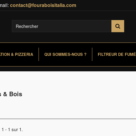
mail:
contact@fouraboisitalia.com
TION & PIZZERIA
QUI SOMMES-NOUS ?
FILTREUR DE FUMÉ
s & Bois
 1 - 1 sur 1.