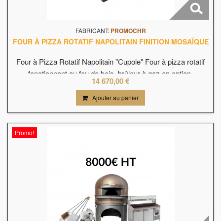
FABRICANT:
PROMOCHR
FOUR À PIZZA ROTATIF NAPOLITAIN FINITION MOSAÏQUE
Four à Pizza Rotatif Napolitain "Cupole" Four à pizza rotatif
fonctionnant au feu de bois, brûleur à gaz en option.
14 670,00 €
Disponible en version 90, 108, 129, 147 cm de diamètre
intérieur.Fabriqué en Italie.
Ajouter au panier
Promo!