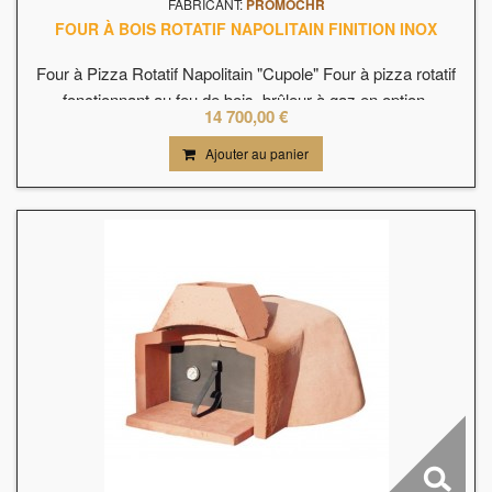
FABRICANT:
PROMOCHR
FOUR À BOIS ROTATIF NAPOLITAIN FINITION INOX
Four à Pizza Rotatif Napolitain "Cupole" Four à pizza rotatif
fonctionnant au feu de bois, brûleur à gaz en option.
14 700,00 €
Disponible en version 90, 108, 129 et 147 cm de diamètre
intérieur.Fabriqué en Italie.
Ajouter au panier