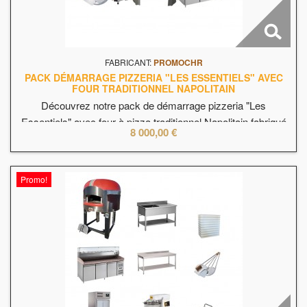
FABRICANT:
PROMOCHR
PACK DÉMARRAGE PIZZERIA "LES ESSENTIELS" AVEC
FOUR TRADITIONNEL NAPOLITAIN
Découvrez notre pack de démarrage pizzeria "Les
Essentiels" avec four à pizza traditionnel Napolitain fabriqué
8 000,00 €
en Italie. La base pour bien débuter ou équiper un coin pizza
dans votre établissement de restauration rapidement avec un
four statique traditionnel Napolitain.
Promo!