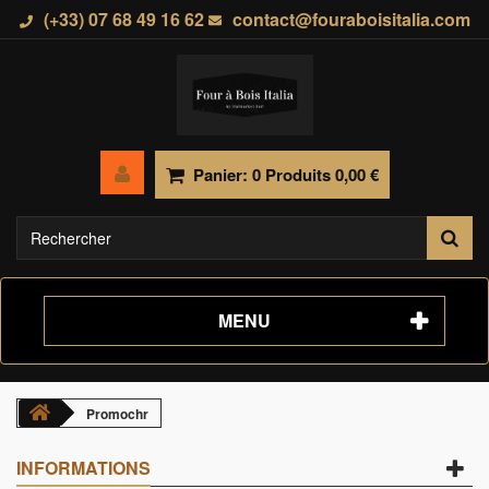
(+33) 07 68 49 16 62
contact@fouraboisitalia.com
Panier:
0
Produits
0,00 €
MENU
Promochr
INFORMATIONS