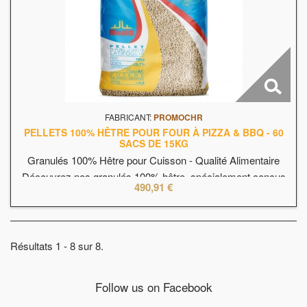
FABRICANT:
PROMOCHR
PELLETS 100% HÊTRE POUR FOUR À PIZZA & BBQ - 60
SACS DE 15KG
Granulés 100% Hêtre pour Cuisson - Qualité Alimentaire
Découvrez nos granulés 100% hêtre, spécialement conçus
490,91 €
pour un usage alimentaire. Idéaux pour la cuisson au four à
pizza, au barbecue, au fumoir ou dans les poêles à granulés.
Offrant une combustion propre et un arôme délicat, ces
granulés garantissent une expérience culinaire unique tout
Résultats 1 - 8 sur 8.
en...
Follow us on Facebook