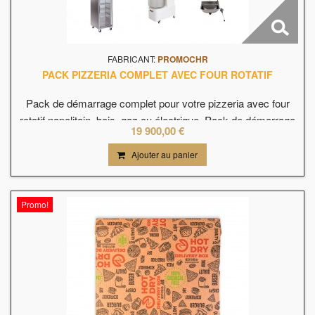
FABRICANT:
PROMOCHR
PACK PIZZERIA COMPLET AVEC FOUR ROTATIF
Pack de démarrage complet pour votre pizzeria avec four
rotatif napolitain, bois, gaz ou électrique. Pack de démarrage
19 900,00 €
complet à partir de 19900€ HT (avec un four à bois rotatif
napolitain de 90cm de Ø soit 4-5 pizzas de 33cm), jamais vu
Ajouter au panier
à ce prix là. Démarrez votre activité avec de pack de matériel
pour pizzeria complet : Four à pizza rotatif napolitain...
Promo!