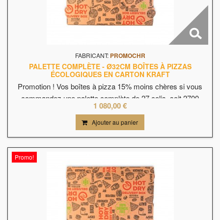
FABRICANT:
PROMOCHR
PALETTE COMPLÈTE - Ø32CM BOÎTES À PIZZAS
ÉCOLOGIQUES EN CARTON KRAFT
Promotion ! Vos boîtes à pizza 15% moins chères si vous
commandez une palette complète de 27 colis, soit 2700
1 080,00 €
boîtes à 0,40cts pièce HT. Livraison comprise.Boîtes à pizza
sans bpa, en carton kraft.Système anti condensation, vos
Ajouter au panier
pizzas arrivent chaudes et croustillantes chez vos clients.
Promo!