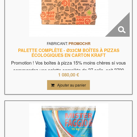
FABRICANT:
PROMOCHR
PALETTE COMPLÈTE - Ø33CM BOÎTES À PIZZAS
ÉCOLOGIQUES EN CARTON KRAFT
Promotion ! Vos boîtes à pizza 15% moins chères si vous
commandez une palette complète de 27 colis, soit 2700
1 080,00 €
boîtes à 0,40cts pièce HT. Livraison comprise.Boîtes à pizza
sans bpa, en carton kraft.Système anti condensation, vos
Ajouter au panier
pizzas arrivent chaudes et croustillantes chez vos clients.