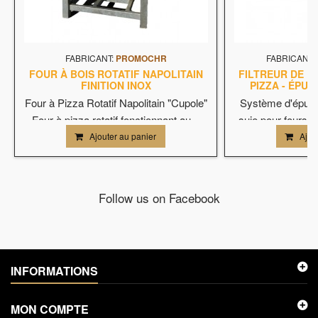
FABRICANT:
PROMOCHR
FABRICANT:
FOUR À BOIS ROTATIF NAPOLITAIN
FILTREUR DE F
FINITION INOX
PIZZA - ÉPU
Four à Pizza Rotatif Napolitain "Cupole"
Système d'épura
Four à pizza rotatif fonctionnant au...
suie pour fours d
Ajouter au panier
Ajou
Follow us on Facebook
INFORMATIONS
MON COMPTE