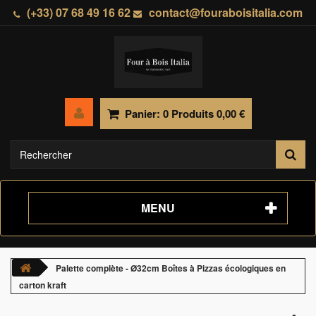
(+33) 07 68 49 16 62
contact@fouraboisitalia.com
Panier:
0
Produits
0,00 €
MENU
Palette complète - Ø32cm Boîtes à Pizzas écologiques en
carton kraft