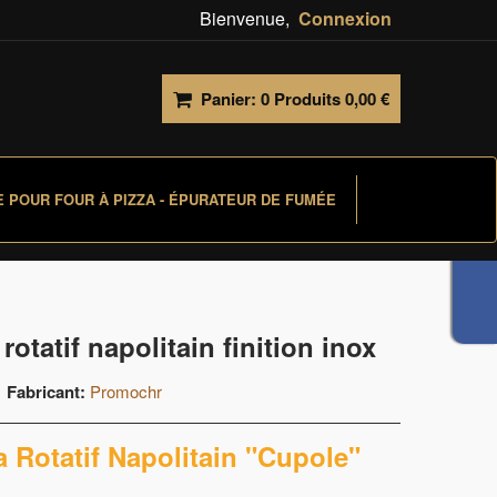
Bienvenue,
Connexion
Panier:
0
Produits
0,00 €
E POUR FOUR À PIZZA - ÉPURATEUR DE FUMÉE
rotatif napolitain finition inox
Fabricant:
Promochr
a Rotatif Napolitain "Cupole"