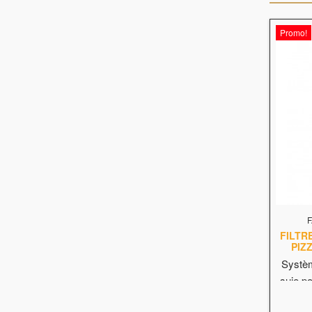
Promo!
F
FILTR
PIZ
Systèm
suie po