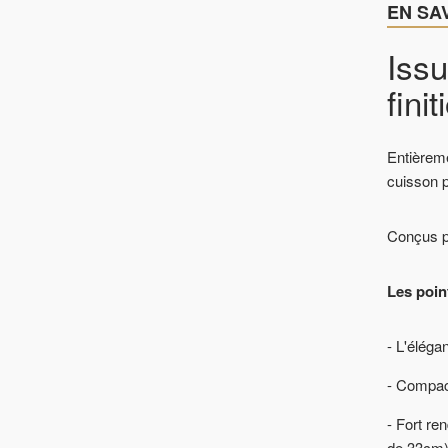
EN SA
Issu
fini
Entièreme
cuisson p
Conçus po
Les point
- L'éléga
- Compact
- Fort r
de 33cm