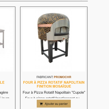
FABRICANT:
PROMOCHR
BLE
FOUR À PIZZA ROTATIF NAPOLITAIN
FINITION MOSAÏQUE
Four à 
agère
Four à Pizza Rotatif Napolitain "Cupole"
inox o
 jours
Four à pizza rotatif fonctionnant au...
Ajouter au panier