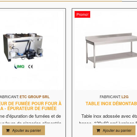
Promo!
ABRICANT:
ETC GROUP SRL
FABRICANT:
L2G
EUR DE FUMÉE POUR FOUR À
TABLE INOX DÉMONTA
ZA - ÉPURATEUR DE FUMÉE
e d'épuration de fumées et de
Table inox adossée avec ét
ur fours de pizzerias alimentés
basse. 120x60 cmLivraison 5
au...
ouvrés à...
Ajouter au panier
Ajouter au panier