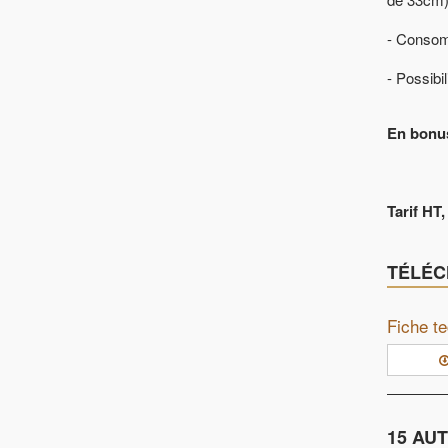
- Consom
- Possibi
En bonu
Tarif HT
TÉLÉ
Fiche t
15 AU