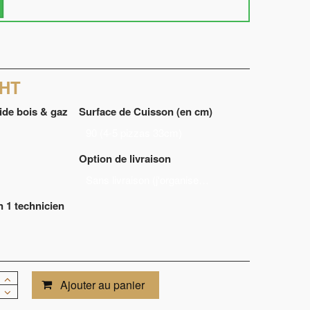
HT
ide bois & gaz
Surface de Cuisson (en cm)
90 (4-5 pizzas 33cm)
Option de livraison
Sans livraison (j'organise la livraison moi-même)
n 1 technicien
)
Ajouter au panier