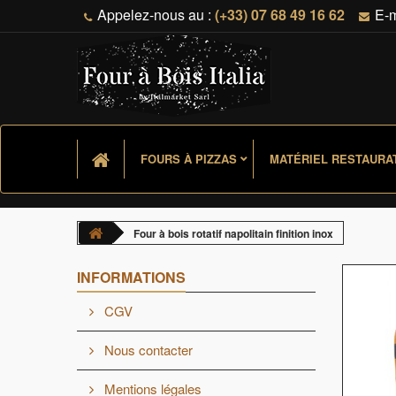
Appelez-nous au :
(+33) 07 68 49 16 62
E-m
FOURS À PIZZAS
MATÉRIEL RESTAURAT
Four à bois rotatif napolitain finition inox
INFORMATIONS
CGV
Nous contacter
Mentions légales