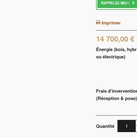
RAPPELEZ-MOI !
Imprimer
14 700,00 €
Énergie (bois, hybr
ou électrique)
Bois uniquement
Frais d'inverventio
(Réception & pose
Non
Quantité