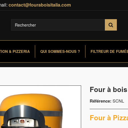
ail:
contact@fouraboisitalia.com
ION & PIZZERIA
QUI SOMMES-NOUS ?
FILTREUR DE FUMÉ
Four à bois 
Référence:
SCNL
Four à Pizz